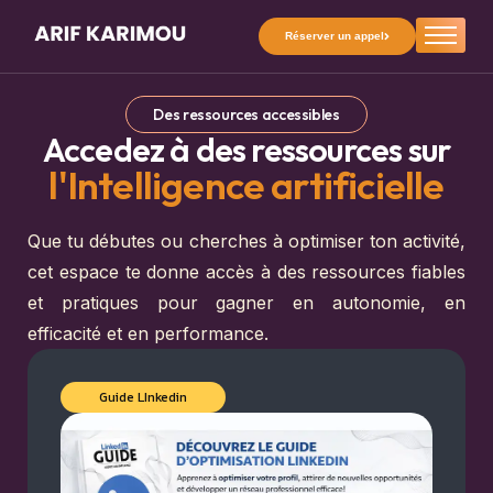
Réserver un appel
À propos
Réalisations
Des ressources accessibles
Accedez à des ressources sur
Prestations
l'Intelligence artificielle
Ressources
Formations
Que tu débutes ou cherches à optimiser ton activité,
Blog
cet espace te donne accès à des ressources fiables
et pratiques pour gagner en autonomie, en
efficacité et en performance.
Guide LInkedin