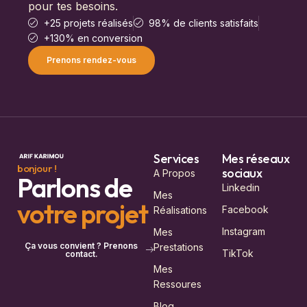
pour tes besoins.
+25 projets réalisés
98% de clients satisfaits
+130% en conversion
Prenons rendez-vous
Services
Mes réseaux
bonjour !
sociaux
A Propos
Parlons de
Linkedin
Mes
votre projet
Facebook
Réalisations
Instagram
Mes
Ça vous convient ? Prenons
Prestations
TikTok
contact.
Mes
Ressoures
Blog