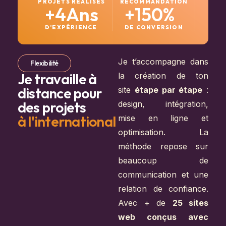
PROJETS RÉALISÉS
RECOMMANDATION
+
4
Ans
+
150
%
D’EXPÉRIENCE
DE CONVERSION
Je t’accompagne dans
Flexibilité
Je travaille à
la création de ton
distance pour
site
étape par étape
:
des projets
design, intégration,
à l'international
mise en ligne et
optimisation. La
méthode repose sur
beaucoup de
communication et une
relation de confiance.
Avec + de
25
sites
web conçus avec