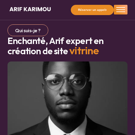
Réserver un appel
À propos
Réalisations
Qui suis-je ?
Enchanté, Arif expert en
Prestations
vitrine
création de site
Ressources
Formations
Blog